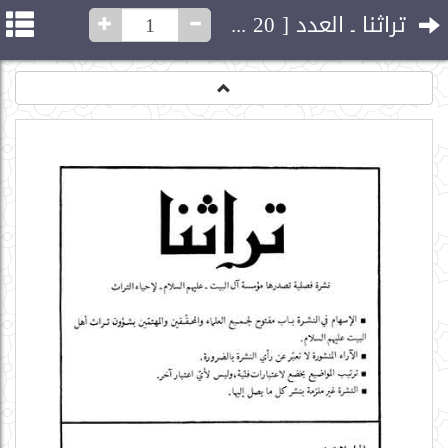
تراثنا ـ العدد [ 20 ] - ج ٢٠