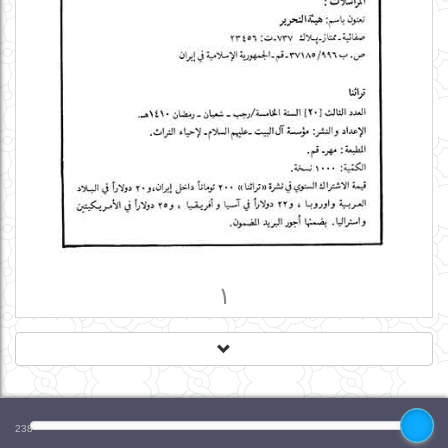
١
238
1